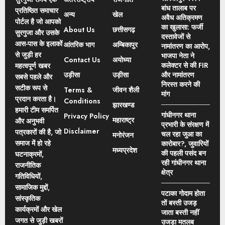
बांध तालाब पर
प्रतिष्ठित समाचार
अन्य
खेल
अवैध अतिक्रमण
पोर्टल है जो आपको
का खुलासा: फर्जी
About Us
छत्तीसगढ़
सुरगुजा और उसके
दस्तावेजों से
आस-पास के इलाकों
आंतरिक भाग
अम्बिकापुर
नामांतरण का आरोप,
से जुड़ी हर
भाजपा नेता ने
Contact Us
अयोध्या
कलेक्टर से की FIR
महत्वपूर्ण खबर
उड़ीसा
उड़ीसा
और नामांतरण
सबसे पहले और
निरस्त करने की
सटीक रूप से
Terms &
जीवन शैली
मांग
प्रदान करता है।
Conditions
झारखण्ड
हमारी टीम समर्पित
गांधीनगर थाना
Privacy Policy
महाराष्ट्र
और अनुभवी
प्रभारी के संरक्षण में
Disclaimer
पत्रकारों की है, जो
चल रहा जुआ का
मनोरंजन
समाज में हो रहे
कारोबार?, जुवारियों
मध्यप्रदेश
की पहली पसंद बन
घटनाक्रमों,
रही गांधीनगर थाना
राजनीतिक
क्षेत्र
गतिविधियों,
सामाजिक मुद्दों,
पटाका गोदाम होता
सांस्कृतिक
तों बस्ती उजड़
कार्यक्रमों और खेल
जाता बस्ती नहीं
जगत से जुड़ी खबरों
उजड़ा मतलब