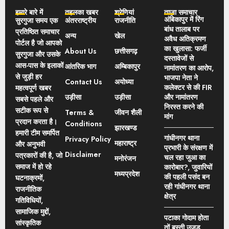
हमारे बारे में
तहलका खबर
श्रेणियां
ताज़ा समाचार
अंबिकापुर में रिंग
सुरगुजा समय एक
अंतरराष्ट्रीय
राजनीति
बांध तालाब पर
प्रतिष्ठित समाचार
अन्य
खेल
अवैध अतिक्रमण
पोर्टल है जो आपको
का खुलासा: फर्जी
About Us
छत्तीसगढ़
सुरगुजा और उसके
दस्तावेजों से
आस-पास के इलाकों
आंतरिक भाग
अम्बिकापुर
नामांतरण का आरोप,
से जुड़ी हर
भाजपा नेता ने
Contact Us
अयोध्या
कलेक्टर से की FIR
महत्वपूर्ण खबर
उड़ीसा
उड़ीसा
और नामांतरण
सबसे पहले और
निरस्त करने की
सटीक रूप से
Terms &
जीवन शैली
मांग
प्रदान करता है।
Conditions
झारखण्ड
हमारी टीम समर्पित
गांधीनगर थाना
Privacy Policy
महाराष्ट्र
और अनुभवी
प्रभारी के संरक्षण में
Disclaimer
पत्रकारों की है, जो
चल रहा जुआ का
मनोरंजन
समाज में हो रहे
कारोबार?, जुवारियों
मध्यप्रदेश
की पहली पसंद बन
घटनाक्रमों,
रही गांधीनगर थाना
राजनीतिक
क्षेत्र
गतिविधियों,
सामाजिक मुद्दों,
पटाका गोदाम होता
सांस्कृतिक
तों बस्ती उजड़