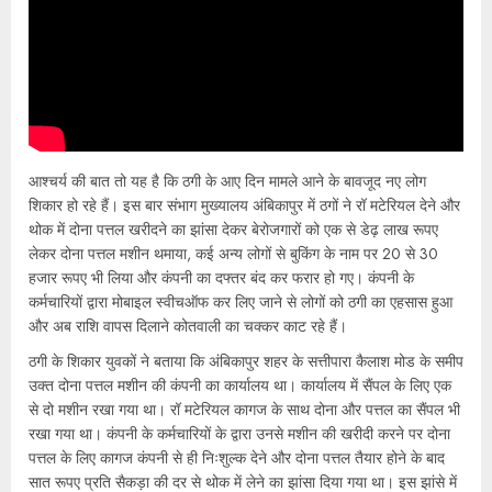
आश्चर्य की बात तो यह है कि ठगी के आए दिन मामले आने के बावजूद नए लोग
शिकार हो रहे हैं। इस बार संभाग मुख्यालय अंबिकापुर में ठगों ने रॉ मटेरियल देने और
थोक में दोना पत्तल खरीदने का झांसा देकर बेरोजगारों को एक से डेढ़ लाख रूपए
लेकर दोना पत्तल मशीन थमाया, कई अन्य लोगों से बुकिंग के नाम पर 20 से 30
हजार रूपए भी लिया और कंपनी का दफ्तर बंद कर फरार हो गए। कंपनी के
कर्मचारियों द्वारा मोबाइल स्वीचऑफ कर लिए जाने से लोगों को ठगी का एहसास हुआ
और अब राशि वापस दिलाने कोतवाली का चक्कर काट रहे हैं।
ठगी के शिकार युवकों ने बताया कि अंबिकापुर शहर के सत्तीपारा कैलाश मोड के समीप
उक्त दोना पत्तल मशीन की कंपनी का कार्यालय था। कार्यालय में सैंपल के लिए एक
से दो मशीन रखा गया था। रॉ मटेरियल कागज के साथ दोना और पत्तल का सैंपल भी
रखा गया था। कंपनी के कर्मचारियों के द्वारा उनसे मशीन की खरीदी करने पर दोना
पत्तल के लिए कागज कंपनी से ही निःशुल्क देने और दोना पत्तल तैयार होने के बाद
सात रूपए प्रति सैकड़ा की दर से थोक में लेने का झांसा दिया गया था। इस झांसे में