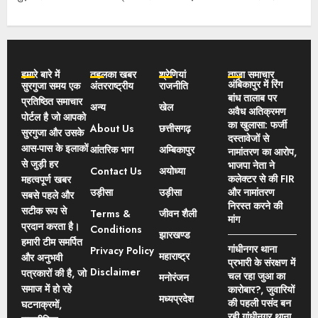
हमारे बारे में
तहलका खबर
श्रेणियां
ताज़ा समाचार
अंबिकापुर में रिंग
सुरगुजा समय एक
अंतरराष्ट्रीय
राजनीति
बांध तालाब पर
प्रतिष्ठित समाचार
अन्य
खेल
अवैध अतिक्रमण
पोर्टल है जो आपको
का खुलासा: फर्जी
About Us
छत्तीसगढ़
सुरगुजा और उसके
दस्तावेजों से
आस-पास के इलाकों
आंतरिक भाग
अम्बिकापुर
नामांतरण का आरोप,
से जुड़ी हर
भाजपा नेता ने
Contact Us
अयोध्या
कलेक्टर से की FIR
महत्वपूर्ण खबर
उड़ीसा
उड़ीसा
और नामांतरण
सबसे पहले और
निरस्त करने की
सटीक रूप से
Terms &
जीवन शैली
मांग
प्रदान करता है।
Conditions
झारखण्ड
हमारी टीम समर्पित
गांधीनगर थाना
Privacy Policy
महाराष्ट्र
और अनुभवी
प्रभारी के संरक्षण में
Disclaimer
पत्रकारों की है, जो
चल रहा जुआ का
मनोरंजन
समाज में हो रहे
कारोबार?, जुवारियों
मध्यप्रदेश
की पहली पसंद बन
घटनाक्रमों,
रही गांधीनगर थाना