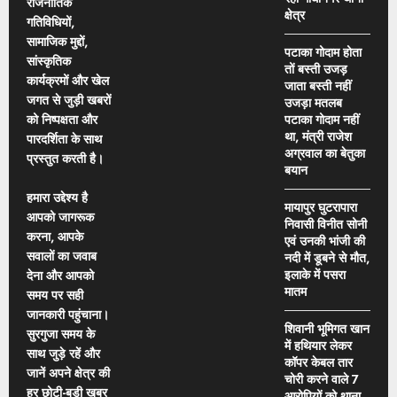
राजनीतिक
क्षेत्र
गतिविधियों,
सामाजिक मुद्दों,
पटाका गोदाम होता
सांस्कृतिक
तों बस्ती उजड़
कार्यक्रमों और खेल
जाता बस्ती नहीं
जगत से जुड़ी खबरों
उजड़ा मतलब
को निष्पक्षता और
पटाका गोदाम नहीं
था, मंत्री राजेश
पारदर्शिता के साथ
अग्रवाल का बेतुका
प्रस्तुत करती है।
बयान
हमारा उद्देश्य है
मायापुर घुटरापारा
आपको जागरूक
निवासी विनीत सोनी
करना, आपके
एवं उनकी भांजी की
सवालों का जवाब
नदी में डूबने से मौत,
इलाके में पसरा
देना और आपको
मातम
समय पर सही
जानकारी पहुंचाना।
शिवानी भूमिगत खान
सुरगुजा समय के
में हथियार लेकर
साथ जुड़े रहें और
कॉपर केबल तार
जानें अपने क्षेत्र की
चोरी करने वाले 7
हर छोटी-बड़ी खबर
आरोपियों को थाना