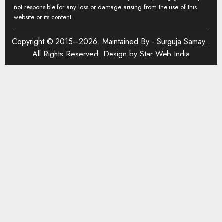
not responsible for any loss or damage arising from the use of this
website or its content.
Copyright © 2015–2026. Maintained By -
Surguja Samay
.
All Rights Reserved. Design by
Star Web India