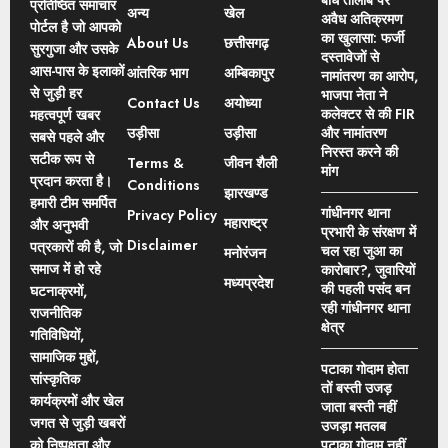
प्रतिष्ठित समाचार
अन्य
खेल
अवैध अतिक्रमण
पोर्टल है जो आपको
का खुलासा: फर्जी
About Us
छत्तीसगढ़
सुरगुजा और उसके
दस्तावेजों से
आस-पास के इलाकों
आंतरिक भाग
अम्बिकापुर
नामांतरण का आरोप,
से जुड़ी हर
भाजपा नेता ने
Contact Us
अयोध्या
कलेक्टर से की FIR
महत्वपूर्ण खबर
उड़ीसा
उड़ीसा
और नामांतरण
सबसे पहले और
निरस्त करने की
सटीक रूप से
Terms &
जीवन शैली
मांग
प्रदान करता है।
Conditions
झारखण्ड
हमारी टीम समर्पित
गांधीनगर थाना
Privacy Policy
महाराष्ट्र
और अनुभवी
प्रभारी के संरक्षण में
Disclaimer
पत्रकारों की है, जो
चल रहा जुआ का
मनोरंजन
समाज में हो रहे
कारोबार?, जुवारियों
मध्यप्रदेश
की पहली पसंद बन
घटनाक्रमों,
रही गांधीनगर थाना
राजनीतिक
क्षेत्र
गतिविधियों,
सामाजिक मुद्दों,
पटाका गोदाम होता
सांस्कृतिक
तों बस्ती उजड़
कार्यक्रमों और खेल
जाता बस्ती नहीं
जगत से जुड़ी खबरों
उजड़ा मतलब
को निष्पक्षता और
पटाका गोदाम नहीं